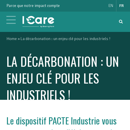
Parce que notre impact compte
EN
FR
Rec
Menu Principal
Home
»
La décarbonation : un enjeu clé pour les industriels !
LA DÉCARBONATION : UN
ENJEU CLÉ POUR LES
INDUSTRIELS !
Le dispositif PACTE Industrie vous